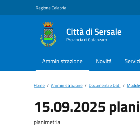
Vai ai contenuti
Vai al footer
Regione Calabria
Città di Sersale
Provincia di Catanzaro
Amministrazione
Novità
Serviz
Home
/
Amministrazione
/
Documenti e Dati
/
Moduli
15.09.2025 plan
Dettagli del docum
planimetria