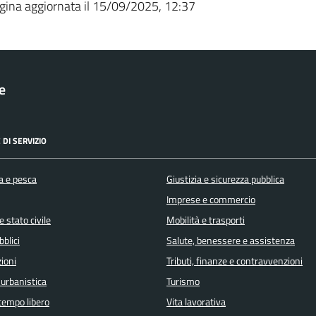
gina aggiornata il 15/09/2025, 12:37
le
 DI SERVIZIO
a e pesca
Giustizia e sicurezza pubblica
Imprese e commercio
 stato civile
Mobilità e trasporti
bblici
Salute, benessere e assistenza
ioni
Tributi, finanze e contravvenzioni
 urbanistica
Turismo
 tempo libero
Vita lavorativa