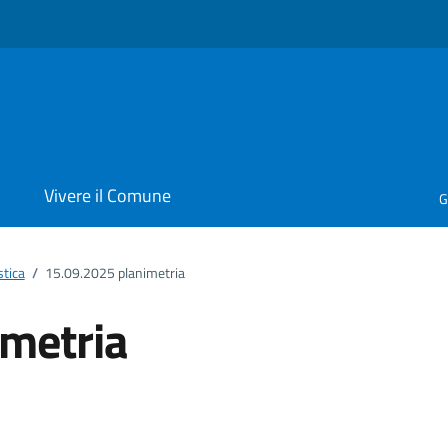
i
Vivere il Comune
G
stica
/
15.09.2025 planimetria
imetria
ento