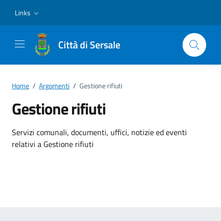
Vai ai contenuti
Vai al footer
Links
Città di Sersale
Home
/
Argomenti
/
Gestione rifiuti
Gestione rifiuti
Dettagli dell'argomento
Servizi comunali, documenti, uffici, notizie ed eventi
relativi a Gestione rifiuti