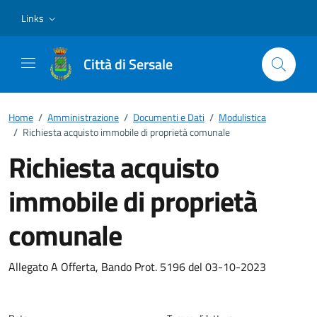
Vai ai contenuti
Vai al footer
Links
Città di Sersale
Home
/
Amministrazione
/
Documenti e Dati
/
Modulistica
/
Richiesta acquisto immobile di proprietà comunale
Richiesta acquisto
immobile di proprietà
comunale
Dettagli del documento
Allegato A Offerta, Bando Prot. 5196 del 03-10-2023