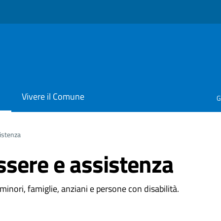
i
Vivere il Comune
G
istenza
ssere e assistenza
 minori, famiglie, anziani e persone con disabilità.