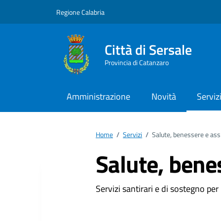
Vai ai contenuti
Vai al footer
Regione Calabria
Città di Sersale
Provincia di Catanzaro
Amministrazione
Novità
Serviz
Home
/
Servizi
/
Salute, benessere e ass
Salute, bene
Servizi santirari e di sostegno per