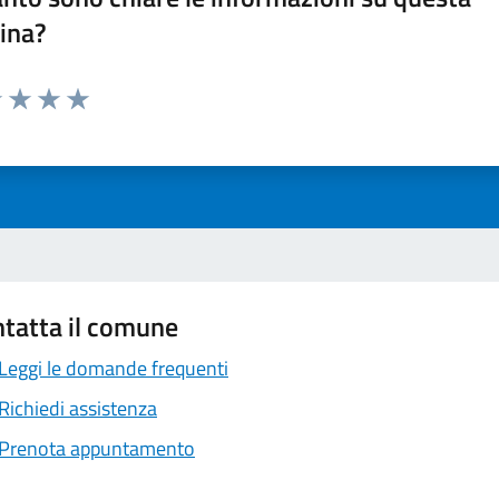
ina?
1 stelle su 5
uta 2 stelle su 5
Valuta 3 stelle su 5
Valuta 4 stelle su 5
Valuta 5 stelle su 5
tatta il comune
Leggi le domande frequenti
Richiedi assistenza
Prenota appuntamento