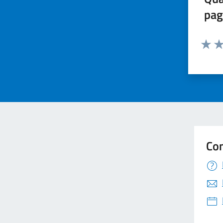
pag
Valuta 
Val
Con