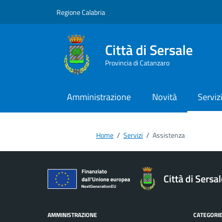
Vai ai contenuti
Vai al footer
Regione Calabria
Città di Sersale
Provincia di Catanzaro
Amministrazione
Novità
Serviz
Home
/
Servizi
/
Assistenza
Città di Sersa
AMMINISTRAZIONE
CATEGORIE