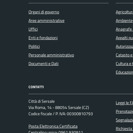
Organi di governo
Agricoltur
Aree amministrative
Ambiente
Uffici
Anagrafe e
Enti e fondazioni
Appalti pu
Politici
Autorizzaz
Personale amministrativo
Catasto e
Documenti e Dati
Cultura e
Educazion
CONTATTI
Città di Sersale
Leggi le 
Via Roma, 14 - 88054 Sersale (CZ)
Prenotaz
Codice fiscale / P. IVA: 00300810793
Segnalazi
Posta Elettronica Certificata
Richiesta
Centralino unico: 0961 930911