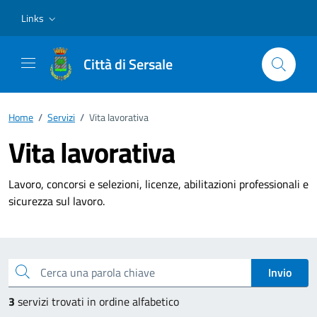
Vai ai contenuti
Vai al footer
Links
Città di Sersale
Home
/
Servizi
/
Vita lavorativa
Vita lavorativa
Lavoro, concorsi e selezioni, licenze, abilitazioni professionali e
sicurezza sul lavoro.
Esplora tutti i servizi
Cerca una parola chiave
Invio
3
servizi trovati in ordine alfabetico