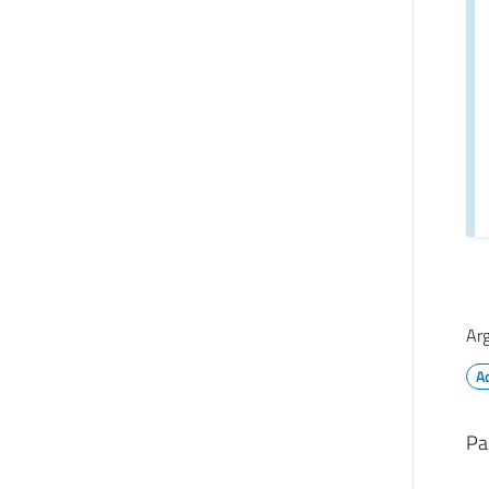
Ar
A
Pa