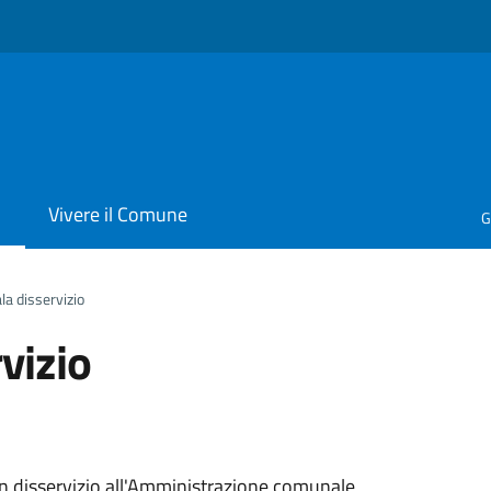
i
Vivere il Comune
G
la disservizio
vizio
 un disservizio all'Amministrazione comunale