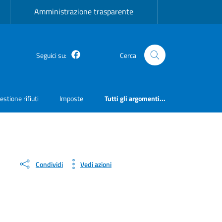
Amministrazione trasparente
Facebook
Seguici su:
Cerca
estione rifiuti
Imposte
Tutti gli argomenti...
Condividi
Vedi azioni