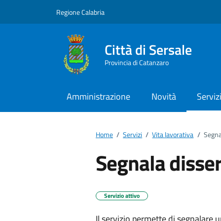
Vai ai contenuti
Vai al footer
Regione Calabria
Città di Sersale
Provincia di Catanzaro
Amministrazione
Novità
Serviz
Home
/
Servizi
/
Vita lavorativa
/
Segna
Segnala disser
Servizio attivo
Il servizio permette di segnalare