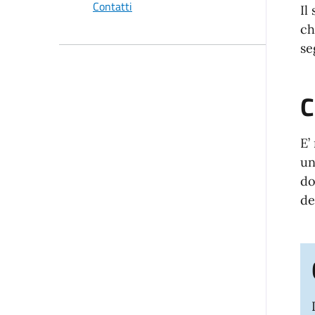
Contatti
Il
ch
se
C
E’
un
do
de