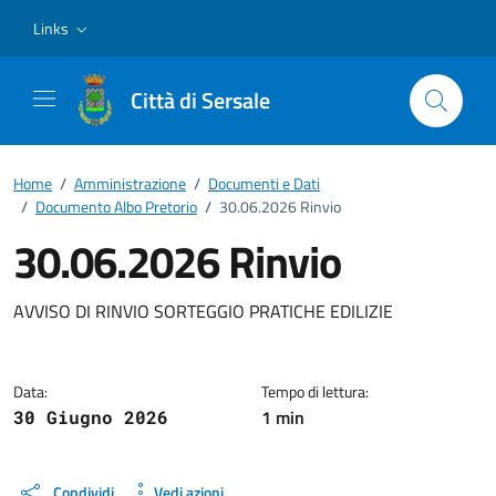
Vai ai contenuti
Vai al footer
Links
Città di Sersale
Home
/
Amministrazione
/
Documenti e Dati
/
Documento Albo Pretorio
/
30.06.2026 Rinvio
30.06.2026 Rinvio
Dettagli del documento
AVVISO DI RINVIO SORTEGGIO PRATICHE EDILIZIE
Data:
Tempo di lettura:
1 min
30 Giugno 2026
Condividi
Vedi azioni