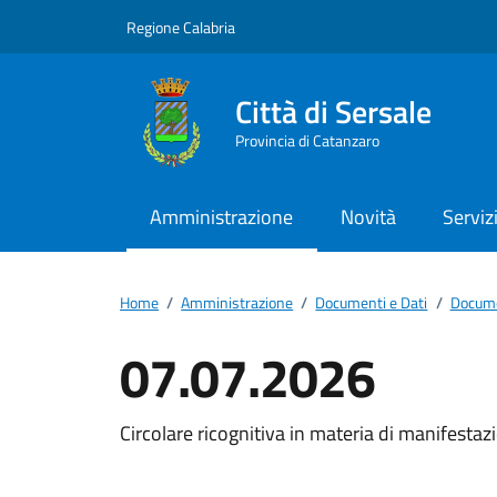
Vai ai contenuti
Vai al footer
Regione Calabria
Città di Sersale
Provincia di Catanzaro
Amministrazione
Novità
Serviz
Home
/
Amministrazione
/
Documenti e Dati
/
Docume
07.07.2026
Dettagli del docum
Circolare ricognitiva in materia di manifesta