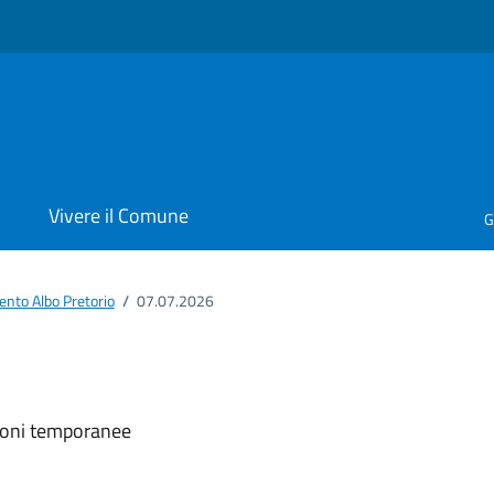
i
Vivere il Comune
G
nto Albo Pretorio
/
07.07.2026
ento
zioni temporanee