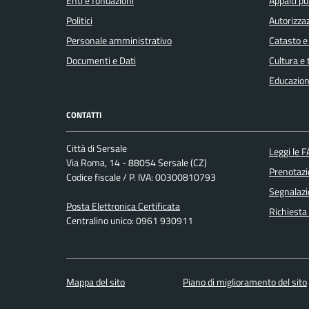
Enti e fondazioni
Appalti pu
Politici
Autorizzaz
Personale amministrativo
Catasto e
Documenti e Dati
Cultura e
Educazion
CONTATTI
Città di Sersale
Leggi le 
Via Roma, 14 - 88054 Sersale (CZ)
Prenotaz
Codice fiscale / P. IVA: 00300810793
Segnalazi
Posta Elettronica Certificata
Richiesta
Centralino unico: 0961 930911
Mappa del sito
Piano di miglioramento del sito