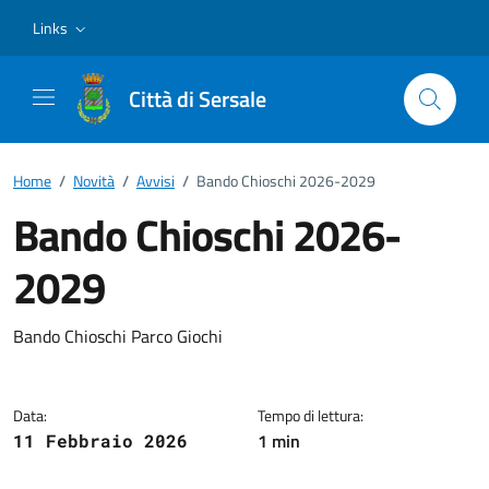
Vai ai contenuti
Vai al footer
Links
Città di Sersale
Home
/
Novità
/
Avvisi
/
Bando Chioschi 2026-2029
Bando Chioschi 2026-
2029
Dettagli della notizia
Bando Chioschi Parco Giochi
Data:
Tempo di lettura:
1 min
11 Febbraio 2026