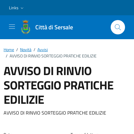
Vai ai contenuti
Vai al footer
Links
Città di Sersale
Home
/
Novità
/
Avvisi
/
AVVISO DI RINVIO SORTEGGIO PRATICHE EDILIZIE
AVVISO DI RINVIO
SORTEGGIO PRATICHE
EDILIZIE
Dettagli della notizia
AVVISO DI RINVIO SORTEGGIO PRATICHE EDILIZIE