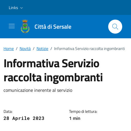
Vai ai contenuti
Vai al footer
Links
Città di Sersale
Home
/
Novità
/
Notizie
/
Informativa Servizio raccolta ingombranti
Informativa Servizio
raccolta ingombranti
Dettagli della notizia
comunicazione inerente al servizio
Data:
Tempo di lettura:
1 min
28 Aprile 2023