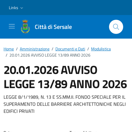
Vai ai contenuti
Vai al footer
Links
Città di Sersale
Home
/
Amministrazione
/
Documenti e Dati
/
Modulistica
/
20.01.2026 AVVISO LEGGE 13/89 ANNO 2026
20.01.2026 AVVISO
LEGGE 13/89 ANNO 2026
Dettagli del documento
LEGGE 8/1/1989, N. 13 E SS.MM.II. FONDO SPECIALE PER IL
SUPERAMENTO DELLE BARRIERE ARCHITETTONICHE NEGLI
EDIFICI PRIVATI