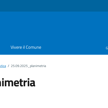
i
Vivere il Comune
G
stica
/
25.09.2025_planimetria
imetria
ento