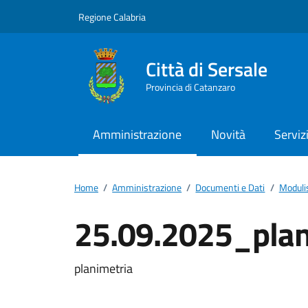
Vai ai contenuti
Vai al footer
Regione Calabria
Città di Sersale
Provincia di Catanzaro
Amministrazione
Novità
Serviz
Home
/
Amministrazione
/
Documenti e Dati
/
Moduli
25.09.2025_plan
Dettagli del docum
planimetria