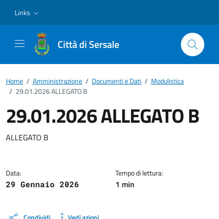
Vai ai contenuti
Vai al footer
Links
Città di Sersale
Home
/
Amministrazione
/
Documenti e Dati
/
Modulistica
/
29.01.2026 ALLEGATO B
29.01.2026 ALLEGATO B
Dettagli del documento
ALLEGATO B
Data:
Tempo di lettura:
1 min
29 Gennaio 2026
Condividi
Vedi azioni