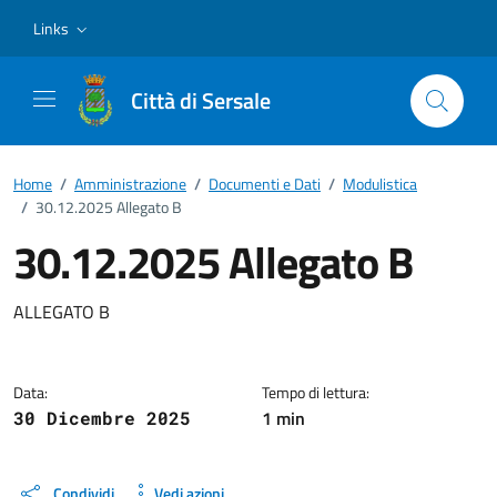
Vai ai contenuti
Vai al footer
Links
Città di Sersale
Home
/
Amministrazione
/
Documenti e Dati
/
Modulistica
/
30.12.2025 Allegato B
30.12.2025 Allegato B
Dettagli del documento
ALLEGATO B
Data:
Tempo di lettura:
1 min
30 Dicembre 2025
Condividi
Vedi azioni