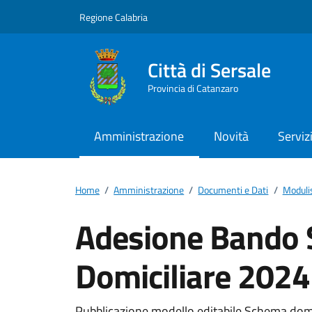
Vai ai contenuti
Vai al footer
Regione Calabria
Città di Sersale
Provincia di Catanzaro
Amministrazione
Novità
Serviz
Home
/
Amministrazione
/
Documenti e Dati
/
Moduli
Adesione Bando 
Domiciliare 2024
Pubblicazione modello editabile Schema do