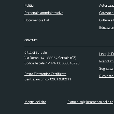
Politici
Autorizzaz
Personale amministrativo
Catasto e
Documenti e Dati
Cultura e
Educazion
CONTATTI
Città di Sersale
Leggi le 
Via Roma, 14 - 88054 Sersale (CZ)
Prenotaz
Codice fiscale / P. IVA: 00300810793
Segnalazi
Posta Elettronica Certificata
Richiesta
Centralino unico: 0961 930911
Mappa del sito
Piano di miglioramento del sito