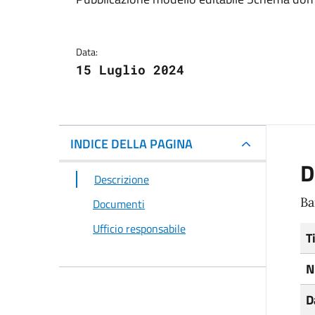
Dettagli del docum
Data:
15 Luglio 2024
INDICE DELLA PAGINA
D
Descrizione
Ba
Documenti
Ufficio responsabile
T
N
D