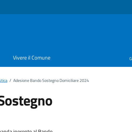
i
Vivere il Comune
G
stica
/
Adesione Bando Sostegno Domiciliare 2024
Sostegno
manda inerente al Bando