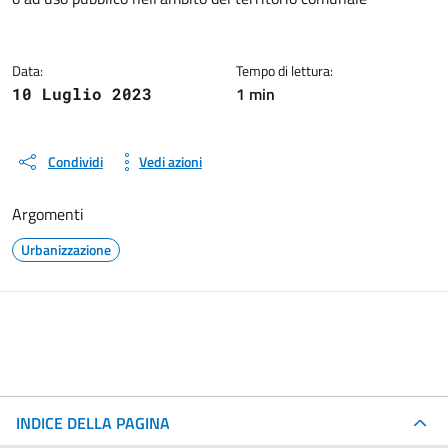
Dettagli del documento
Data:
Tempo di lettura:
1 min
10 Luglio 2023
Condividi
Vedi azioni
Argomenti
Urbanizzazione
INDICE DELLA PAGINA