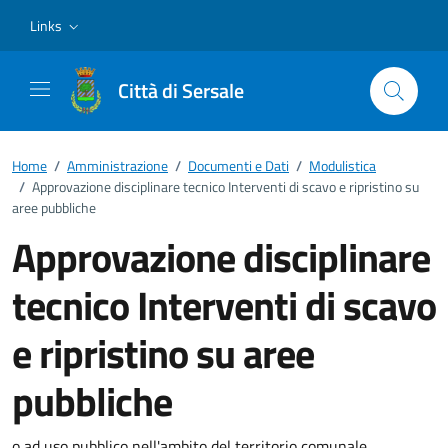
Vai ai contenuti
Vai al footer
Links
Città di Sersale
Home
/
Amministrazione
/
Documenti e Dati
/
Modulistica
/
Approvazione disciplinare tecnico Interventi di scavo e ripristino su
aree pubbliche
Approvazione disciplinare
tecnico Interventi di scavo
e ripristino su aree
pubbliche
o ad uso pubblico nell'ambito del territorio comunale