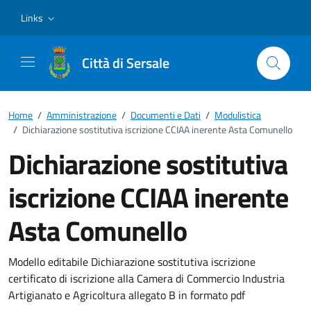
Vai ai contenuti
Vai al footer
Links
Città di Sersale
Home
/
Amministrazione
/
Documenti e Dati
/
Modulistica
/
Dichiarazione sostitutiva iscrizione CCIAA inerente Asta Comunello
Dichiarazione sostitutiva
iscrizione CCIAA inerente
Asta Comunello
Dettagli del documento
Modello editabile Dichiarazione sostitutiva iscrizione
certificato di iscrizione alla Camera di Commercio Industria
Artigianato e Agricoltura allegato B in formato pdf