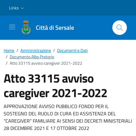
Vai ai contenuti
Vai al footer
Links
Città di Sersale
Home
/
Amministrazione
/
Documenti e Dati
/
Documento Albo Pretorio
/
Atto 33115 avviso caregiver 2021-2022
Atto 33115 avviso
caregiver 2021-2022
Dettagli del documento
APPROVAZIONE AVVISO PUBBLICO FONDO PER IL
SOSTEGNO DEL RUOLO DI CURA ED ASSISTENZA DEL
“CAREGIVER” FAMILIARE AI SENSI DEI DECRETI MINISTERIALI
28 DICEMBRE 2021 E 17 OTTOBRE 2022