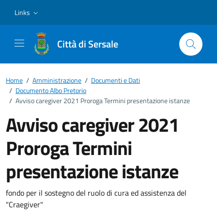
Vai ai contenuti
Vai al footer
Links
Città di Sersale
Home
/
Amministrazione
/
Documenti e Dati
/
Documento Albo Pretorio
/
Avviso caregiver 2021 Proroga Termini presentazione istanze
Avviso caregiver 2021
Proroga Termini
presentazione istanze
Dettagli del documento
fondo per il sostegno del ruolo di cura ed assistenza del
"Craegiver"