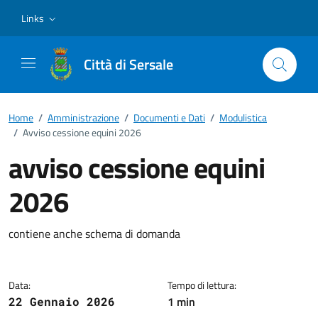
Vai ai contenuti
Vai al footer
Links
Città di Sersale
Home
/
Amministrazione
/
Documenti e Dati
/
Modulistica
/
Avviso cessione equini 2026
avviso cessione equini
2026
Dettagli del documento
contiene anche schema di domanda
Data:
Tempo di lettura:
1 min
22 Gennaio 2026