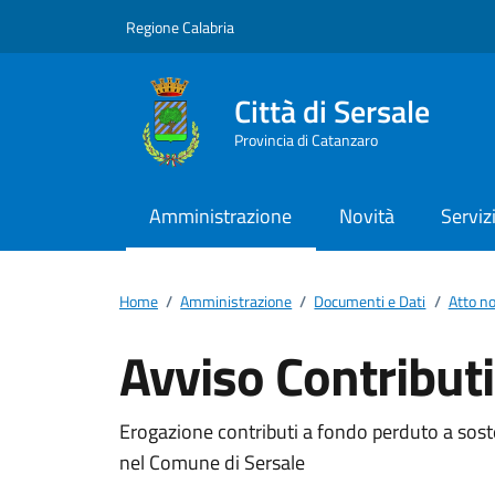
Vai ai contenuti
Vai al footer
Regione Calabria
Città di Sersale
Provincia di Catanzaro
Amministrazione
Novità
Serviz
Home
/
Amministrazione
/
Documenti e Dati
/
Atto n
Avviso Contribut
Dettagli del docum
Erogazione contributi a fondo perduto a soste
nel Comune di Sersale