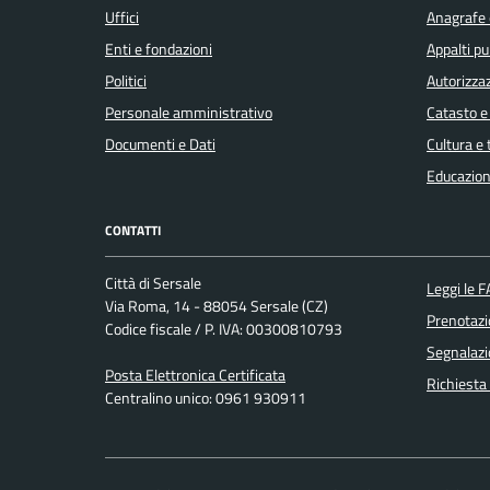
Uffici
Anagrafe e
Enti e fondazioni
Appalti pu
Politici
Autorizzaz
Personale amministrativo
Catasto e
Documenti e Dati
Cultura e
Educazion
CONTATTI
Città di Sersale
Leggi le 
Via Roma, 14 - 88054 Sersale (CZ)
Prenotaz
Codice fiscale / P. IVA: 00300810793
Segnalazi
Posta Elettronica Certificata
Richiesta
Centralino unico: 0961 930911