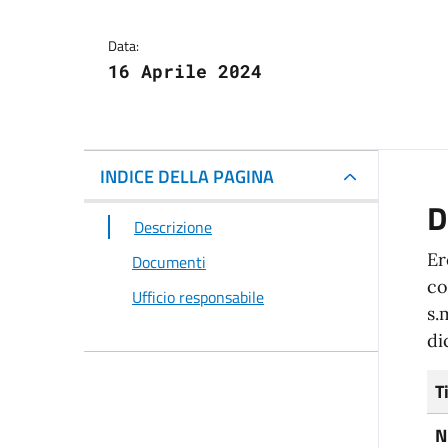
Data:
16 Aprile 2024
INDICE DELLA PAGINA
D
Descrizione
Er
Documenti
co
Ufficio responsabile
s.
di
T
N