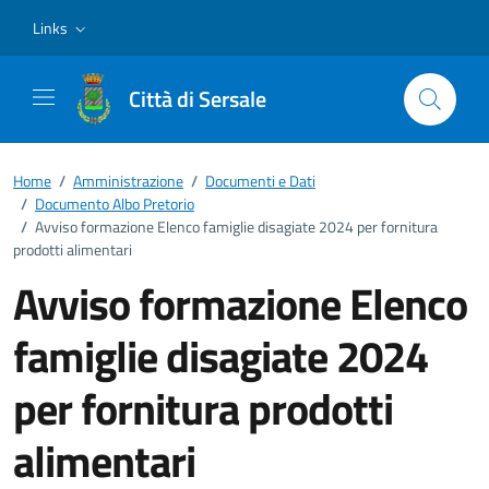
Vai ai contenuti
Vai al footer
Links
Città di Sersale
Home
/
Amministrazione
/
Documenti e Dati
/
Documento Albo Pretorio
/
Avviso formazione Elenco famiglie disagiate 2024 per fornitura
prodotti alimentari
Avviso formazione Elenco
famiglie disagiate 2024
per fornitura prodotti
alimentari