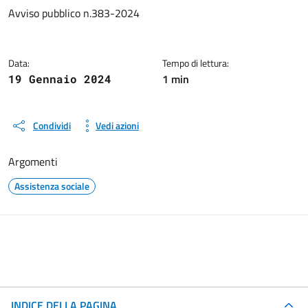
Dettagli del documento
Avviso pubblico n.383-2024
Data:
Tempo di lettura:
1 min
19 Gennaio 2024
Condividi
Vedi azioni
Argomenti
Assistenza sociale
INDICE DELLA PAGINA