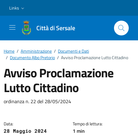
Vai ai contenuti
Vai al footer
Links
Città di Sersale
Home
/
Amministrazione
/
Documenti e Dati
/
Documento Albo Pretorio
/
Avviso Proclamazione Lutto Cittadino
Avviso Proclamazione
Lutto Cittadino
Dettagli del documento
ordinanza n. 22 del 28/05/2024
Data:
Tempo di lettura:
1 min
28 Maggio 2024