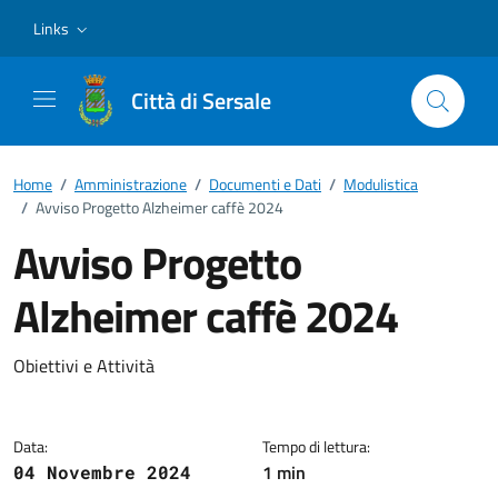
Vai ai contenuti
Vai al footer
Links
Città di Sersale
Home
/
Amministrazione
/
Documenti e Dati
/
Modulistica
/
Avviso Progetto Alzheimer caffè 2024
Avviso Progetto
Alzheimer caffè 2024
Dettagli del documento
Obiettivi e Attività
Data:
Tempo di lettura:
1 min
04 Novembre 2024