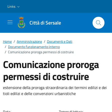
Vai ai contenuti
Vai al footer
Links
Città di Sersale
Home
/
Amministrazione
/
Documenti e Dati
/
Documento funzionamento interno
/
Comunicazione proroga permessi di costruire
Comunicazione proroga
permessi di costruire
Dettagli del documento
estensione della proroga straordinaria dei termini edilizi e dei
tioli edilizi e delle convenzioni urbanistiche
Data:
Tempo di lettura: