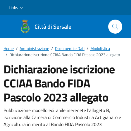
Vai ai contenuti
Vai al footer
Links
Città di Sersale
Home
/
Amministrazione
/
Documenti e Dati
/
Modulistica
/
Dichiarazione iscrizione CCIAA Bando FIDA Pascolo 2023 allegato
Dichiarazione iscrizione
CCIAA Bando FIDA
Pascolo 2023 allegato
Dettagli del documento
Pubblicazione modello editabile inerenete l'allageto B,
iscrizione alla Camera di Commercio Industria Artigianato e
Agricoltura in merito al Bando FIDA Pascolo 2023