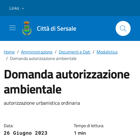
Vai ai contenuti
Vai al footer
Links
Città di Sersale
Home
/
Amministrazione
/
Documenti e Dati
/
Modulistica
/
Domanda autorizzazione ambientale
Domanda autorizzazione
ambientale
Dettagli del documento
autorizzazione urbanistica ordinaria
Data:
Tempo di lettura:
1 min
26 Giugno 2023