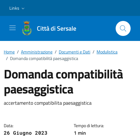
Vai ai contenuti
Vai al footer
Links
Città di Sersale
Home
/
Amministrazione
/
Documenti e Dati
/
Modulistica
/
Domanda compatibilità paesaggistica
Domanda compatibilità
paesaggistica
Dettagli del documento
accertamento compatibilita paesaggistica
Data:
Tempo di lettura:
1 min
26 Giugno 2023