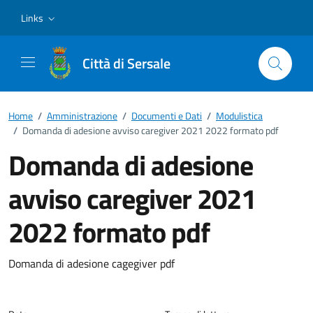
Vai ai contenuti
Vai al footer
Links
Città di Sersale
Home
/
Amministrazione
/
Documenti e Dati
/
Modulistica
/
Domanda di adesione avviso caregiver 2021 2022 formato pdf
Domanda di adesione
avviso caregiver 2021
2022 formato pdf
Dettagli del documento
Domanda di adesione cagegiver pdf