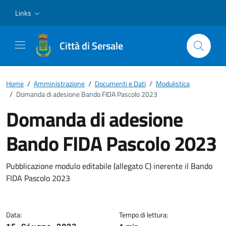
Vai ai contenuti
Vai al footer
Links
Città di Sersale
Home
/
Amministrazione
/
Documenti e Dati
/
Modulistica
/
Domanda di adesione Bando FIDA Pascolo 2023
Domanda di adesione
Bando FIDA Pascolo 2023
Dettagli del documento
Pubblicazione modulo editabile (allegato C) inerente il Bando
FIDA Pascolo 2023
Data:
Tempo di lettura: