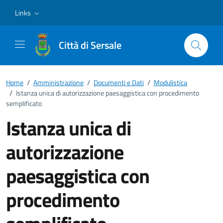
Vai ai contenuti
Vai al footer
Links
Città di Sersale
Home
/
Amministrazione
/
Documenti e Dati
/
Modulistica
/
Istanza unica di autorizzazione paesaggistica con procedimento
semplificato
Istanza unica di
autorizzazione
paesaggistica con
procedimento