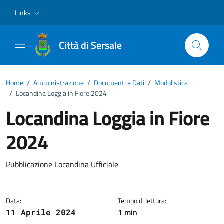
Vai ai contenuti
Vai al footer
Links
Città di Sersale
Home
/
Amministrazione
/
Documenti e Dati
/
Modulistica
/
Locandina Loggia in Fiore 2024
Locandina Loggia in Fiore
2024
Dettagli del documento
Pubblicazione Locandina Ufficiale
Data:
Tempo di lettura:
1 min
11 Aprile 2024