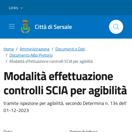
Vai ai contenuti
Vai al footer
Links
Città di Sersale
Home
/
Amministrazione
/
Documenti e Dati
/
Documento Albo Pretorio
/
Modalità effettuazione controlli SCIA per agibilità
Modalità effettuazione
controlli SCIA per agibilità
Dettagli del documento
tramite ispezione per agibilità, secondo Determina n. 134 dell'
01-12-2023
Data:
Tempo di lettura: