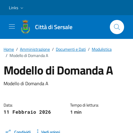
Vai ai contenuti
Vai al footer
Links
Città di Sersale
Home
/
Amministrazione
/
Documenti e Dati
/
Modulistica
/
Modello di Domanda A
Modello di Domanda A
Dettagli del documento
Modello di Domanda A
Data:
Tempo di lettura:
1 min
11 Febbraio 2026
Condividi
Vedi azioni