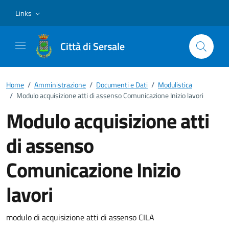
Vai ai contenuti
Vai al footer
Links
Città di Sersale
Home
/
Amministrazione
/
Documenti e Dati
/
Modulistica
/
Modulo acquisizione atti di assenso Comunicazione Inizio lavori
Modulo acquisizione atti
di assenso
Comunicazione Inizio
lavori
Dettagli del documento
modulo di acquisizione atti di assenso CILA