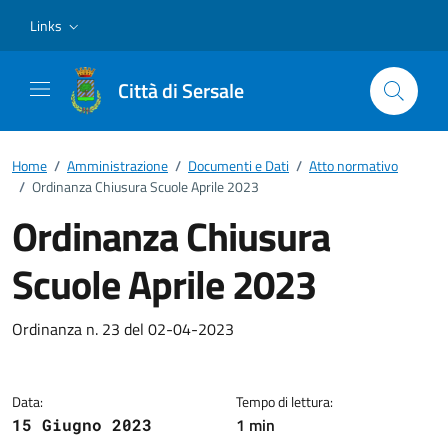
Vai ai contenuti
Vai al footer
Links
Città di Sersale
Home
/
Amministrazione
/
Documenti e Dati
/
Atto normativo
/
Ordinanza Chiusura Scuole Aprile 2023
Ordinanza Chiusura
Scuole Aprile 2023
Dettagli del documento
Ordinanza n. 23 del 02-04-2023
Data:
Tempo di lettura:
1 min
15 Giugno 2023