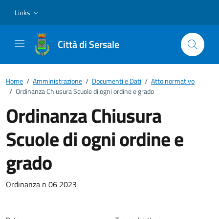
Vai ai contenuti
Vai al footer
Links
Città di Sersale
Home
/
Amministrazione
/
Documenti e Dati
/
Atto normativo
/
Ordinanza Chiusura Scuole di ogni ordine e grado
Ordinanza Chiusura
Scuole di ogni ordine e
grado
Dettagli del documento
Ordinanza n 06 2023