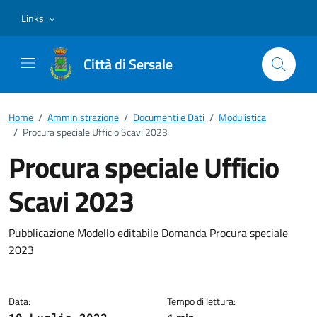
Vai ai contenuti
Vai al footer
Links
Città di Sersale
Home
/
Amministrazione
/
Documenti e Dati
/
Modulistica
/
Procura speciale Ufficio Scavi 2023
Procura speciale Ufficio
Scavi 2023
Dettagli del documento
Pubblicazione Modello editabile Domanda Procura speciale
2023
Data:
Tempo di lettura: