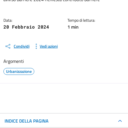
Dettagli del documento
Data:
Tempo di lettura:
1 min
20 Febbraio 2024
Condividi
Vedi azioni
Argomenti
Urbanizzazione
INDICE DELLA PAGINA