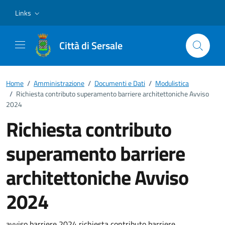
Vai ai contenuti
Vai al footer
Links
Città di Sersale
Home
/
Amministrazione
/
Documenti e Dati
/
Modulistica
/
Richiesta contributo superamento barriere architettoniche Avviso
2024
Richiesta contributo
superamento barriere
architettoniche Avviso
2024
avviso barriere 2024 richiesta contributo barriere