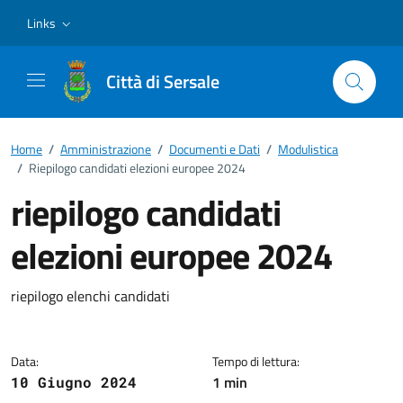
Vai ai contenuti
Vai al footer
Links
Città di Sersale
Home
/
Amministrazione
/
Documenti e Dati
/
Modulistica
/
Riepilogo candidati elezioni europee 2024
riepilogo candidati
elezioni europee 2024
Dettagli del documento
riepilogo elenchi candidati
Data:
Tempo di lettura:
1 min
10 Giugno 2024