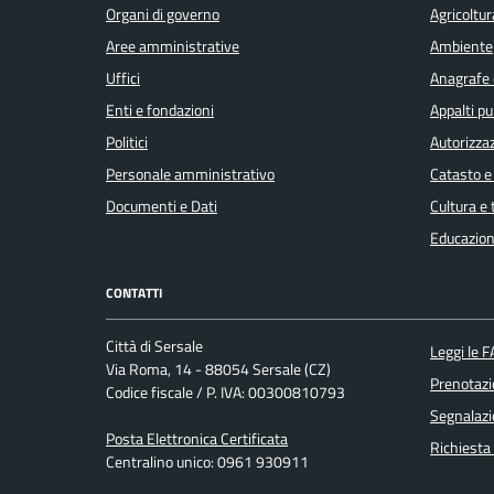
Organi di governo
Agricoltur
Aree amministrative
Ambiente
Uffici
Anagrafe e
Enti e fondazioni
Appalti pu
Politici
Autorizzaz
Personale amministrativo
Catasto e
Documenti e Dati
Cultura e
Educazion
CONTATTI
Città di Sersale
Leggi le 
Via Roma, 14 - 88054 Sersale (CZ)
Prenotaz
Codice fiscale / P. IVA: 00300810793
Segnalazi
Posta Elettronica Certificata
Richiesta
Centralino unico: 0961 930911