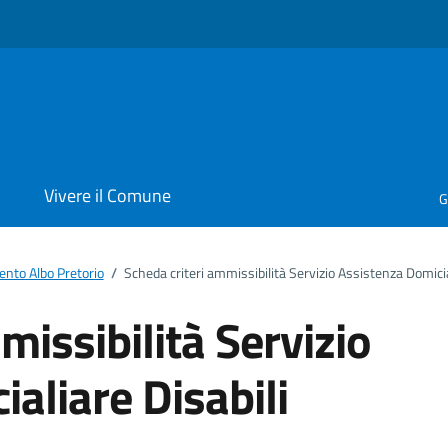
i
Vivere il Comune
G
nto Albo Pretorio
/
Scheda criteri ammissibilità Servizio Assistenza Domicia
missibilità Servizio
aliare Disabili