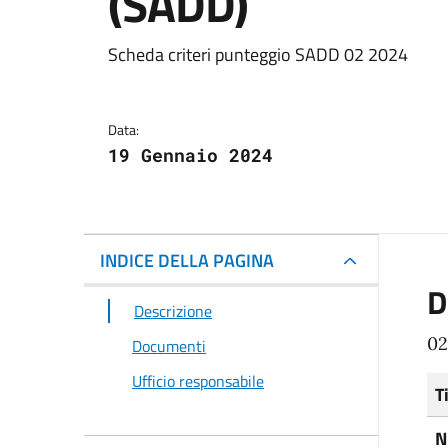
(SADD)
Dettagli del docum
Scheda criteri punteggio SADD 02 2024
Data:
19 Gennaio 2024
INDICE DELLA PAGINA
D
Descrizione
02
Documenti
Ufficio responsabile
T
N