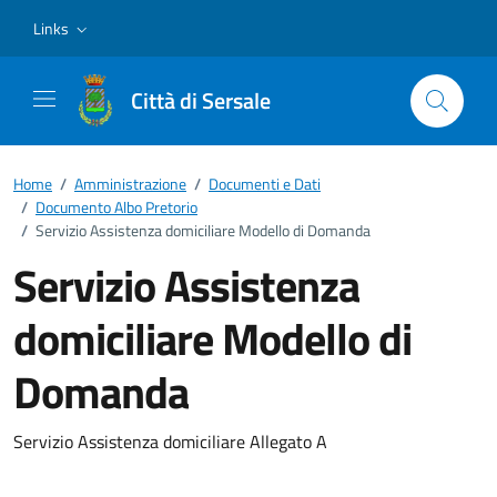
Vai ai contenuti
Vai al footer
Links
Città di Sersale
Home
/
Amministrazione
/
Documenti e Dati
/
Documento Albo Pretorio
/
Servizio Assistenza domiciliare Modello di Domanda
Servizio Assistenza
domiciliare Modello di
Domanda
Dettagli del documento
Servizio Assistenza domiciliare Allegato A