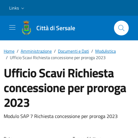
Vai ai contenuti
Vai al footer
Links
Città di Sersale
Home
/
Amministrazione
/
Documenti e Dati
/
Modulistica
/
Ufficio Scavi Richiesta concessione per proroga 2023
Ufficio Scavi Richiesta
concessione per proroga
2023
Dettagli del documento
Modulo SAP 7 Richiesta concessione per proroga 2023