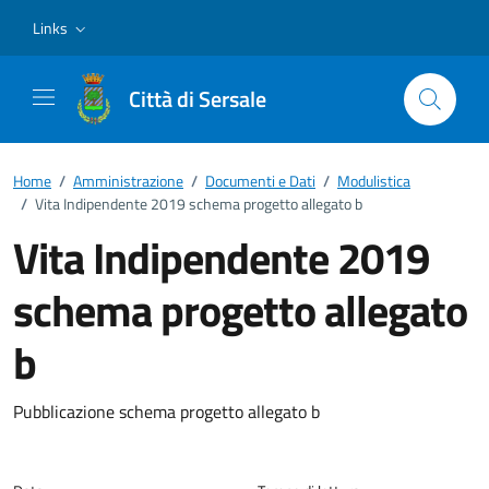
Vai ai contenuti
Vai al footer
Links
Città di Sersale
Home
/
Amministrazione
/
Documenti e Dati
/
Modulistica
/
Vita Indipendente 2019 schema progetto allegato b
Vita Indipendente 2019
schema progetto allegato
b
Dettagli del documento
Pubblicazione schema progetto allegato b