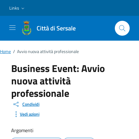
Vai ai contenuti
Vai al footer
Links
Città di Sersale
Home
/
Avvio nuova attività professionale
Business Event:
Avvio
nuova attività
professionale
Condividi
Vedi azioni
Argomenti