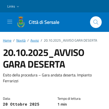
Vai ai contenuti
Vai al footer
Links
Città di Sersale
Home
/
Novità
/
Avvisi
/
20.10.2025_AVVISO GARA DESERTA
20.10.2025_AVVISO
GARA DESERTA
Dettagli della notizia
Esito della procedura – Gara andata deserta. Impianto
Ferrarizzi
Data:
Tempo di lettura:
1 min
20 Ottobre 2025