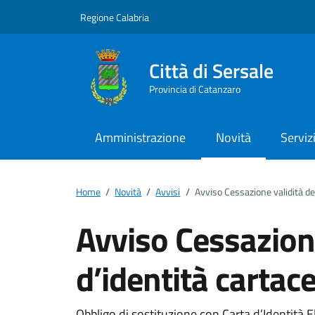
Vai ai contenuti
Vai al footer
Regione Calabria
Città di Sersale
Provincia di Catanzaro
Amministrazione
Novità
Serviz
Home
/
Novità
/
Avvisi
/
Avviso Cessazione validità del
Avviso Cessazione
d’identità cartac
Obbligo di sostituzione con Carta d’Identità El