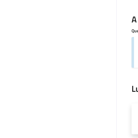
A
Que
L