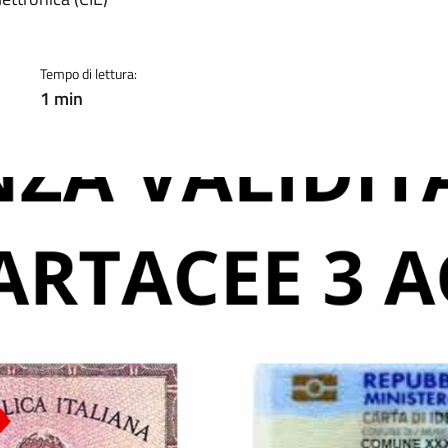
a
Tempo di lettura:
1 min