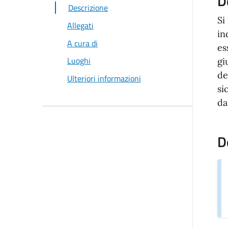
D
Descrizione
Si
Allegati
in
A cura di
es
Luoghi
gi
de
Ulteriori informazioni
si
da
D