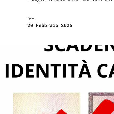
Dettagli della notizi
Data:
20 Febbraio 2026