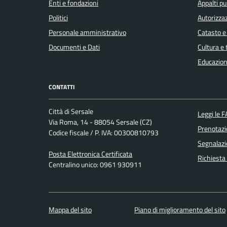
Enti e fondazioni
Appalti pu
Politici
Autorizzaz
Personale amministrativo
Catasto e
Documenti e Dati
Cultura e
Educazion
CONTATTI
Città di Sersale
Leggi le 
Via Roma, 14 - 88054 Sersale (CZ)
Prenotaz
Codice fiscale / P. IVA: 00300810793
Segnalazi
Posta Elettronica Certificata
Richiesta
Centralino unico: 0961 930911
Mappa del sito
Piano di miglioramento del sito