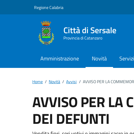
Vai ai contenuti
Vai al footer
Regione Calabria
Città di Sersale
Provincia di Catanzaro
Amministrazione
Novità
Serviz
Home
/
Novità
/
Avvisi
/
AVVISO PER LA COMMEMORA
AVVISO PER LA
DEI DEFUNTI
Vendita fiori, ceri votivi e immagini sacre 