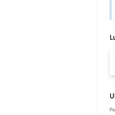
L
U
Pa