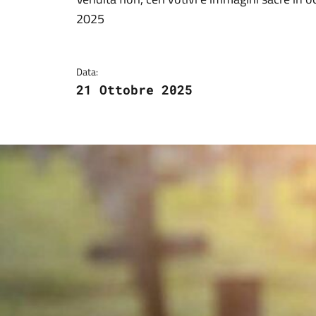
Dettagli della notizi
2025
Data:
21 Ottobre 2025